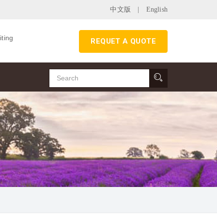
中文版
|
English
iting
REQUET A QUOTE